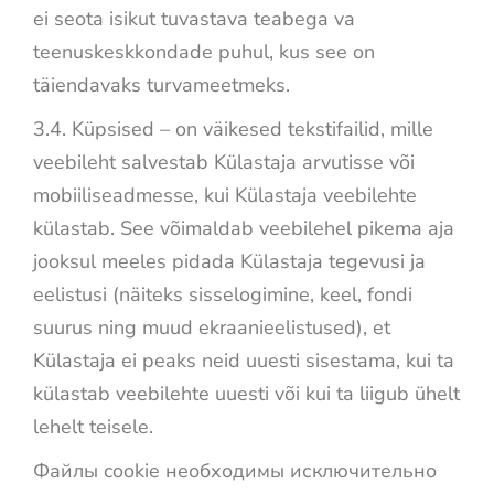
ei seota isikut tuvastava teabega va
teenuskeskkondade puhul, kus see on
täiendavaks turvameetmeks.
3.4. Küpsised – on väikesed tekstifailid, mille
veebileht salvestab Külastaja arvutisse või
mobiiliseadmesse, kui Külastaja veebilehte
külastab. See võimaldab veebilehel pikema aja
jooksul meeles pidada Külastaja tegevusi ja
eelistusi (näiteks sisselogimine, keel, fondi
suurus ning muud ekraanieelistused), et
Külastaja ei peaks neid uuesti sisestama, kui ta
külastab veebilehte uuesti või kui ta liigub ühelt
lehelt teisele.
Файлы cookie необходимы исключительно