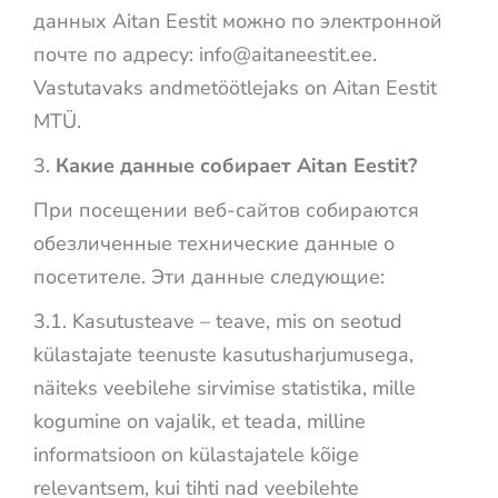
данных Aitan Eestit можно по электронной
почте по адресу:
info@aitaneestit.ee
.
Vastutavaks andmetöötlejaks on Aitan Eestit
MTÜ.
Какие данные собирает Aitan Eestit?
При посещении веб-сайтов собираются
обезличенные технические данные о
посетителе. Эти данные следующие:
3.1. Kasutusteave – teave, mis on seotud
külastajate teenuste kasutusharjumusega,
näiteks veebilehe sirvimise statistika, mille
kogumine on vajalik, et teada, milline
informatsioon on külastajatele kõige
relevantsem, kui tihti nad veebilehte