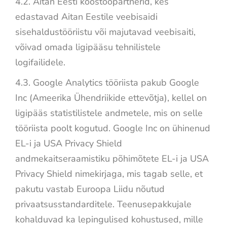
4.2. Aitan Eesti koostööpartnerid, kes
edastavad Aitan Eestile veebisaidi
sisehaldustööriistu või majutavad veebisaiti,
võivad omada ligipääsu tehnilistele
logifailidele.
4.3. Google Analytics tööriista pakub Google
Inc (Ameerika Ühendriikide ettevõtja), kellel on
ligipääs statistilistele andmetele, mis on selle
tööriista poolt kogutud. Google Inc on ühinenud
EL-i ja USA Privacy Shield
andmekaitseraamistiku põhimõtete EL-i ja USA
Privacy Shield nimekirjaga, mis tagab selle, et
pakutu vastab Euroopa Liidu nõutud
privaatsusstandarditele. Teenusepakkujale
kohalduvad ka lepingulised kohustused, mille