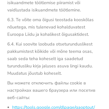
isikuandmete töötlemise piiramist või
vaidlustada isikuandmete töötlemine.
6.3. Te võite oma õigusi teostada kooskõlas
nõuetega, mis tulenevad kohalduvatest
Euroopa Liidu ja kohalikest õigusaktidest.
6.4. Kui soovite loobuda otseturunduslikest
pakkumistest kõikide või mõne teema osas,
saab seda teha koheselt iga saadetud
turundusliku kirja jaluses asuva lingi kaudu.
Muudatus jõustub koheselt.
Вы можете отключить файлы cookie в
настройках вашего браузера или посетив
веб-сайты:
https://tools.google.com/dlpage/gaoptout/