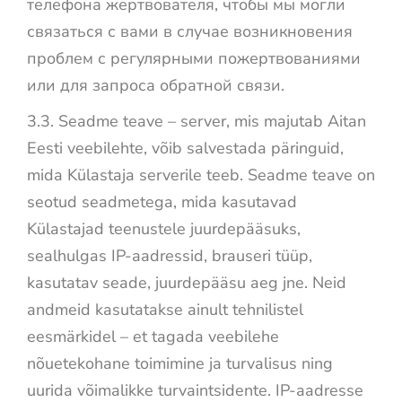
телефона жертвователя, чтобы мы могли
связаться с вами в случае возникновения
проблем с регулярными пожертвованиями
или для запроса обратной связи.
3.3. Seadme teave – server, mis majutab Aitan
Eesti veebilehte, võib salvestada päringuid,
mida Külastaja serverile teeb. Seadme teave on
seotud seadmetega, mida kasutavad
Külastajad teenustele juurdepääsuks,
sealhulgas IP-aadressid, brauseri tüüp,
kasutatav seade, juurdepääsu aeg jne. Neid
andmeid kasutatakse ainult tehnilistel
eesmärkidel – et tagada veebilehe
nõuetekohane toimimine ja turvalisus ning
uurida võimalikke turvaintsidente. IP-aadresse