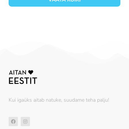
Kui igaüks aitab natuke, suudame teha palju!