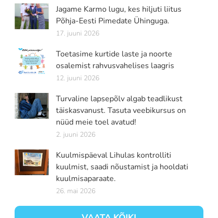
Jagame Karmo lugu, kes hiljuti liitus
Põhja-Eesti Pimedate Ühinguga.
17. juuni 2026
Toetasime kurtide laste ja noorte
osalemist rahvusvahelises laagris
12. juuni 2026
Turvaline lapsepõlv algab teadlikust
täiskasvanust. Tasuta veebikursus on
nüüd meie toel avatud!
2. juuni 2026
Kuulmispäeval Lihulas kontrolliti
kuulmist, saadi nõustamist ja hooldati
kuulmisaparaate.
26. mai 2026
VAATA KÕIKI