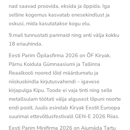
nad saavad proovida, eksida ja õppida. Iga
selline kogemus kasvatab enesekindlust ja
oskusi, mida kasutatakse kogu elu.
9.mail tunnustati parimaid ning anti välja kokku
18 eriauhinda.
Eesti Parim Õpilasfirma 2026 on ÕF Kiryak.
Pärnu Koidula Gümnaasiumi ja Tallinna
Reaalkooli noored lõid määrdumatu ja
niiskuskindla kirjutusvahendi – igavese
kirjapulga Kipu. Toode ei vaja tinti ning selle
metallsulam töötati välja algusest lõpuni noorte
endi poolt. Juulis esindab Kiryak Eestit Euroopa
suurimal ettevõtlusfestivalil GEN-E 2026 Riias.
Eesti Parim Minifirma 2026 on Ajumäda Tartu