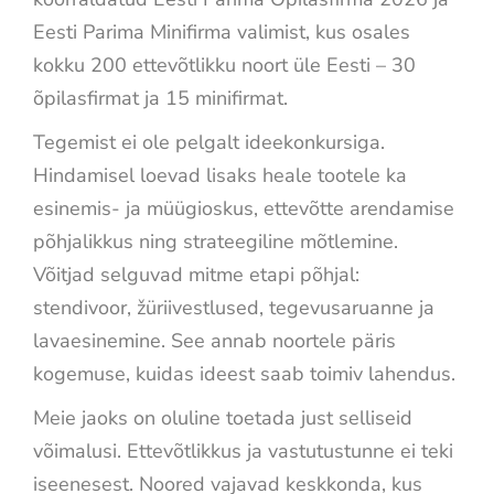
Eesti Parima Minifirma valimist, kus osales
kokku 200 ettevõtlikku noort üle Eesti – 30
õpilasfirmat ja 15 minifirmat.
Tegemist ei ole pelgalt ideekonkursiga.
Hindamisel loevad lisaks heale tootele ka
esinemis- ja müügioskus, ettevõtte arendamise
põhjalikkus ning strateegiline mõtlemine.
Võitjad selguvad mitme etapi põhjal:
stendivoor, žüriivestlused, tegevusaruanne ja
lavaesinemine. See annab noortele päris
kogemuse, kuidas ideest saab toimiv lahendus.
Meie jaoks on oluline toetada just selliseid
võimalusi. Ettevõtlikkus ja vastutustunne ei teki
iseenesest. Noored vajavad keskkonda, kus