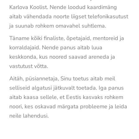
Karlova Koolist. Nende loodud kaardimäng
aitab vähendada noorte liigset telefonikasutust
ja suunab rohkem omavahel suhtlema.
Täname kõiki finaliste, õpetajaid, mentoreid ja
korraldajaid. Nende panus aitab luua
keskkonda, kus noored saavad areneda ja
vastutust võtta.
Aitäh, püsiannetaja, Sinu toetus aitab meil
selliseid algatusi jätkuvalt toetada. Iga panus
aitab kaasa sellele, et Eestis kasvaks rohkem
noori, kes oskavad märgata probleeme ja leida
neile lahendusi.