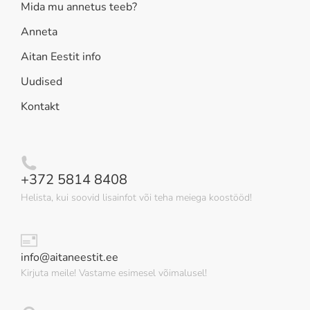
Mida mu annetus teeb?
Anneta
Aitan Eestit info
Uudised
Kontakt
+372 5814 8408
Helista, kui soovid lisainfot või teha meiega koostööd!
info@aitaneestit.ee
Kirjuta meile! Vastame esimesel võimalusel!