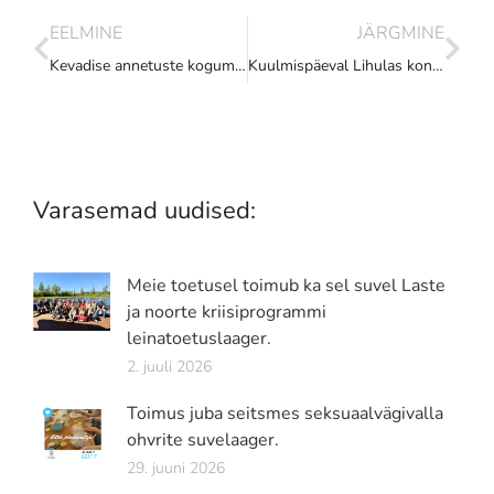
EELMINE
JÄRGMINE
Kevadise annetuste kogumise kampaania tulemused.
Kuulmispäeval Lihulas kontrolliti kuulmist, saadi nõustamist ja hooldati kuulmisaparaate.
Varasemad uudised:
Meie toetusel toimub ka sel suvel Laste
ja noorte kriisiprogrammi
leinatoetuslaager.
2. juuli 2026
Toimus juba seitsmes seksuaalvägivalla
ohvrite suvelaager.
29. juuni 2026