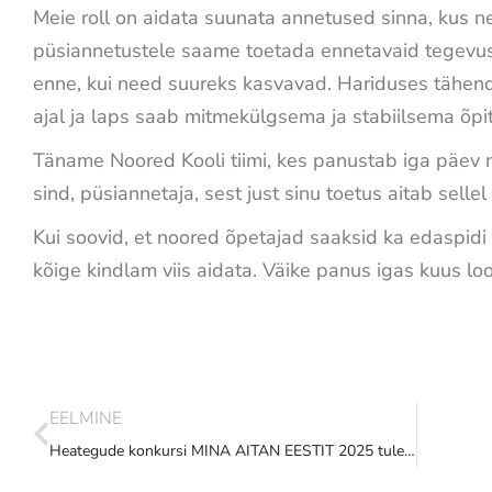
Meie roll on aidata suunata annetused sinna, kus ne
püsiannetustele saame toetada ennetavaid tegevus
enne, kui need suureks kasvavad. Hariduses tähend
ajal ja laps saab mitmekülgsema ja stabiilsema õpi
Täname Noored Kooli tiimi, kes panustab iga päev 
sind, püsiannetaja, sest just sinu toetus aitab sellel
Kui soovid, et noored õpetajad saaksid ka edaspidi 
kõige kindlam viis aidata. Väike panus igas kuus lo
EELMINE
Heategude konkursi MINA AITAN EESTIT 2025 tulemused on selgunud