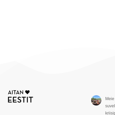
Meie 
suvel
kriis