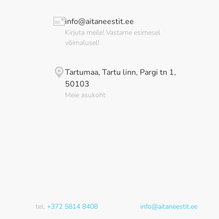
info@aitaneestit.ee
Kirjuta meile! Vastame esimesel
võimalusel!
Tartumaa, Tartu linn, Pargi tn 1,
50103
Meie asukoht
tel.
+372 5814 8408
info@aitaneestit.ee