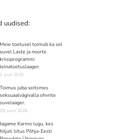
 uudised:
Meie toetusel toimub ka sel
suvel Laste ja noorte
kriisiprogrammi
leinatoetuslaager.
2. juuli 2026
Toimus juba seitsmes
seksuaalvägivalla ohvrite
suvelaager.
29. juuni 2026
Jagame Karmo lugu, kes
hiljuti liitus Põhja-Eesti
Pimedate Ühinguga.