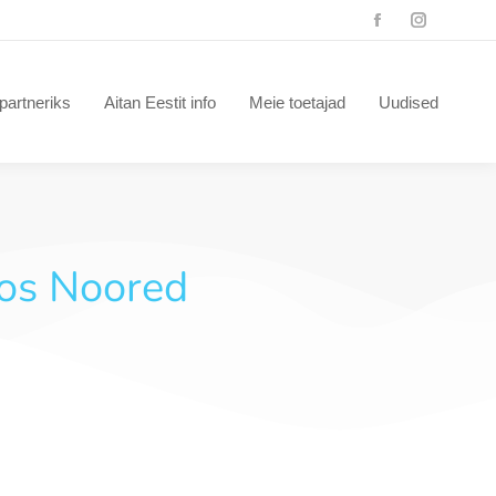
partneriks
Aitan Eestit info
Meie toetajad
Uudised
oos Noored