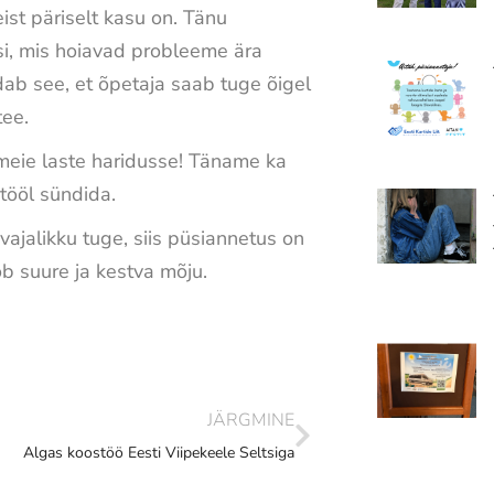
ist päriselt kasu on. Tänu
i, mis hoiavad probleeme ära
ab see, et õpetaja saab tuge õigel
tee.
meie laste haridusse! Täname ka
 tööl sündida.
vajalikku tuge, siis püsiannetus on
ob suure ja kestva mõju.
JÄRGMINE
Algas koostöö Eesti Viipekeele Seltsiga