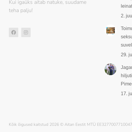
Kui igaüks aitab natuke, suudame
leina
teha palju!
2. ju
Toim
seksu
suvel
29. j
Jaga
hiljut
Pime
17. j
Kõik õigused kaitstud 2026 © Aitan Eestit MTÜ EE32770077100