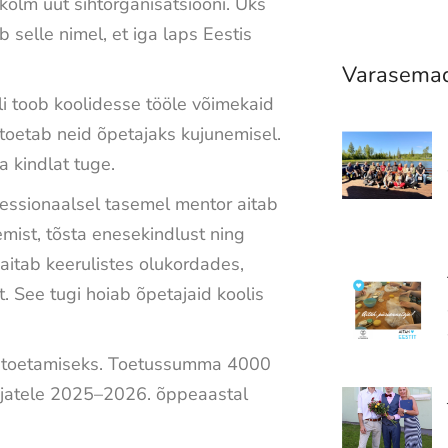
kolm uut sihtorganisatsiooni. Üks
 selle nimel, et iga laps Eestis
Varasemad
i toob koolidesse tööle võimekaid
 toetab neid õpetajaks kujunemisel.
a kindlat tuge.
fessionaalsel tasemel mentor aitab
mist, tõsta enesekindlust ning
 aitab keerulistes olukordades,
. See tugi hoiab õpetajaid koolis
 toetamiseks. Toetussumma 4000
ajatele 2025–2026. õppeaastal