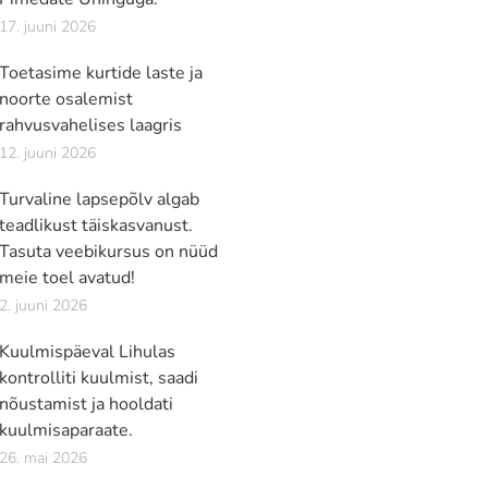
17. juuni 2026
Toetasime kurtide laste ja
noorte osalemist
rahvusvahelises laagris
12. juuni 2026
Turvaline lapsepõlv algab
teadlikust täiskasvanust.
Tasuta veebikursus on nüüd
meie toel avatud!
2. juuni 2026
Kuulmispäeval Lihulas
kontrolliti kuulmist, saadi
nõustamist ja hooldati
kuulmisaparaate.
26. mai 2026