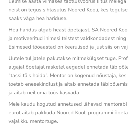
Eelmise aasta viimases taotlusvoorus liitus meiega 
neist on tegus sihtasutus Noored Kooli, kes tegutseb
saaks väga hea hariduse.
Hea haridus algab heast õpetajast. SA Noored Kool
ja motiveeritud inimesi teistest valdkondadest ning
Esimesed tööaastad on keerulised ja just siis on vaj
Uutele tulijatele pakutakse mitmekülgset tuge. Pro
algajal õpetajal rasketel aegadel ennetada läbipõle
“tassi täis hoida”. Mentor on kogenud nõustaja, kes
toetab enesekindlust ja aitab ennetada läbipõlemist
ja aitab neil oma töös kasvada.
Meie kaudu kogutud annetused lähevad mentorabi
eurot aitab pakkuda Noored Kooli programmi õpet
vajalikku mentortuge.