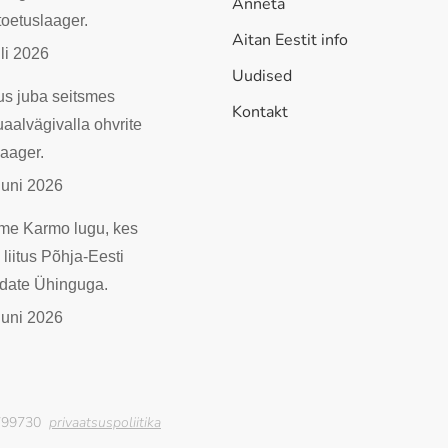
Anneta
toetuslaager.
Aitan Eestit info
uli 2026
Uudised
us juba seitsmes
Kontakt
aalvägivalla ohvrite
aager.
uuni 2026
me Karmo lugu, kes
i liitus Põhja-Eesti
date Ühinguga.
uuni 2026
4799730
privaatsuspoliitika