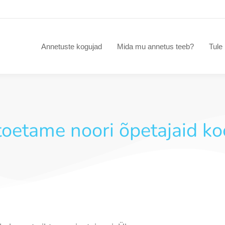
Annetuste kogujad
Mida mu annetus teeb?
Tule 
 toetame noori õpetajaid k